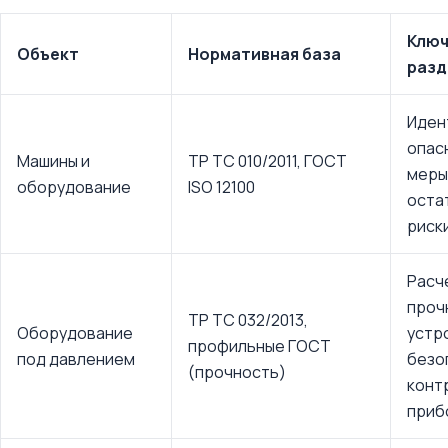
Клю
Объект
Нормативная база
разд
Иден
опас
Машины и
ТР ТС 010/2011, ГОСТ
меры
оборудование
ISO 12100
оста
риск
Расч
проч
ТР ТС 032/2013,
Оборудование
устр
профильные ГОСТ
под давлением
безо
(прочность)
конт
приб