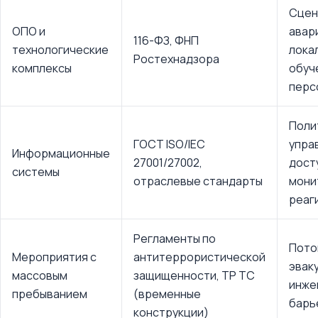
Сцен
ОПО и
авар
116-ФЗ, ФНП
технологические
лока
Ростехнадзора
комплексы
обуч
перс
Поли
ГОСТ ISO/IEC
упра
Информационные
27001/27002,
дост
системы
отраслевые стандарты
мони
реаг
Регламенты по
Пото
Мероприятия с
антитеррористической
эвак
массовым
защищенности, ТР ТС
инже
пребыванием
(временные
барь
конструкции)