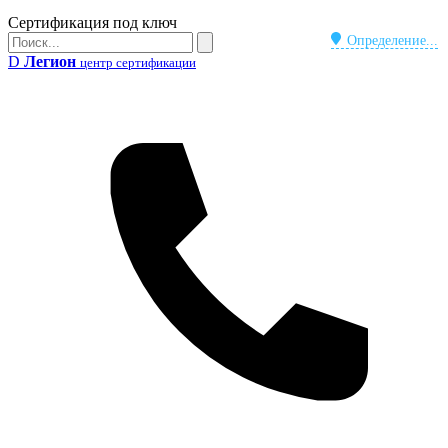
Бейдж
Сертификация под ключ
Поиск
Определение...
Поиск
D
Легион
центр сертификации