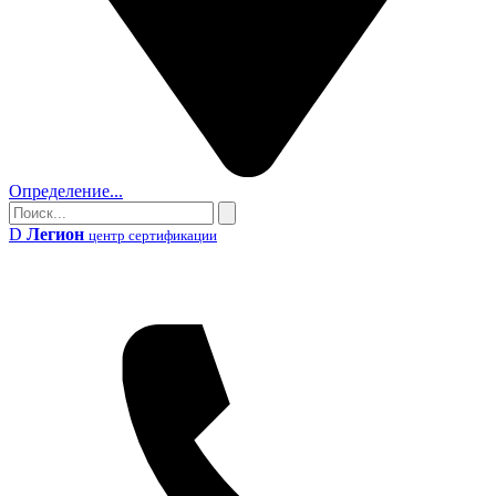
Определение...
Поиск
Поиск
D
Легион
центр сертификации