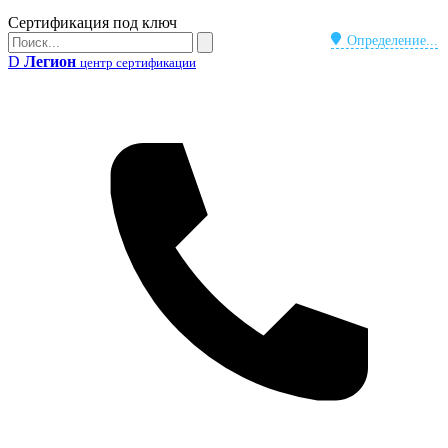
Бейдж
Сертификация под ключ
Поиск
Определение...
Поиск
D
Легион
центр сертификации