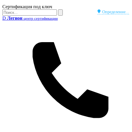
Бейдж
Сертификация под ключ
Поиск
Определение...
Поиск
D
Легион
центр сертификации