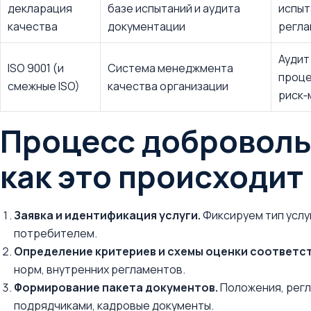
декларация
базе испытаний и аудита
испыт
качества
документации
регла
Аудит 
ISO 9001 (и
Система менеджмента
проце
смежные ISO)
качества организации
риск
Процесс доброволь
как это происходит
Заявка и идентификация услуги.
Фиксируем тип услуг
потребителем.
Определение критериев и схемы оценки соответст
норм, внутренних регламентов.
Формирование пакета документов.
Положения, регл
подрядчиками, кадровые документы.