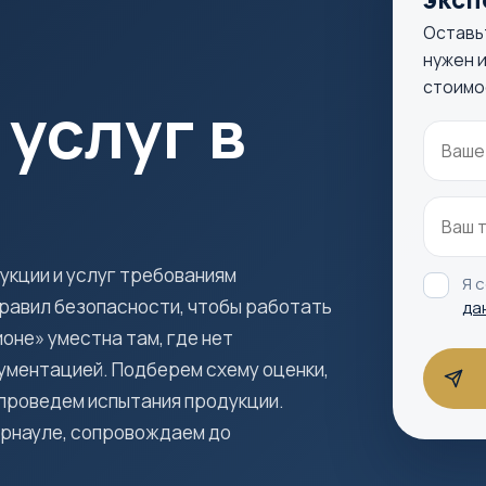
Оставь
нужен и
стоимо
услуг в
кции и услуг требованиям
Я 
правил безопасности, чтобы работать
да
оне» уместна там, где нет
ументацией. Подберем схему оценки,
проведем испытания продукции.
Барнауле, сопровождаем до