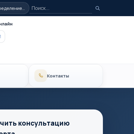
Поиск
еделение...
Поиск
нлайн
MAX
Контакты
чить консультацию
ерта