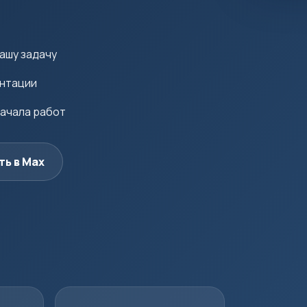
ашу задачу
ентации
начала работ
ть в Max