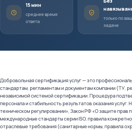
Без
15 мин
навязыван
среднее время
только по ва
ответа
задаче
Добровольная сертификация услуг — это профессиональ
стандартам, регламентам и документам компании (ТУ, р
независимой системой сертификации. Процедура подтв
персонала и стабильность результатов оказания услуг.
техническом регулировании», Закон РФ «О защите прав 
международные стандарты серии ISO, правила конкретно
отраслевые требования (санитарные нормы, правила охр