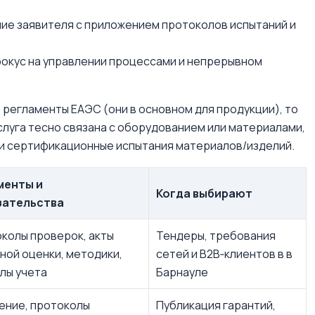
ие заявителя с приложением протоколов испытаний и
окус на управлении процессами и непрерывном
 регламенты ЕАЭС (они в основном для продукции), то
слуга тесно связана с оборудованием или материалами,
и сертификационные испытания материалов/изделий.
менты и
Когда выбирают
зательства
колы проверок, акты
Тендеры, требования
ной оценки, методики,
сетей и B2B‑клиентов в в
лы учета
Барнауле
ение, протоколы
Публикация гарантий,