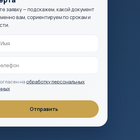
те заявку — подскажем, какой документ
менно вам, сориентируем по срокам и
сти.
согласен на
обработку персональных
нных