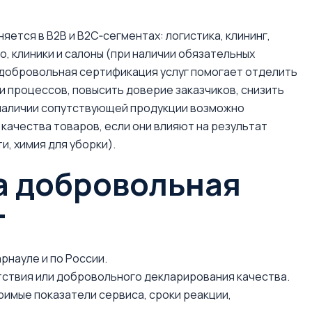
ется в B2B и B2C‑сегментах: логистика, клининг,
о, клиники и салоны (при наличии обязательных
ке добровольная сертификация услуг помогает отделить
 процессов, повысить доверие заказчиков, снизить
 наличии сопутствующей продукции возможно
качества товаров, если они влияют на результат
и, химия для уборки).
а добровольная
г
рнауле и по России.
тствия или добровольного декларирования качества.
римые показатели сервиса, сроки реакции,