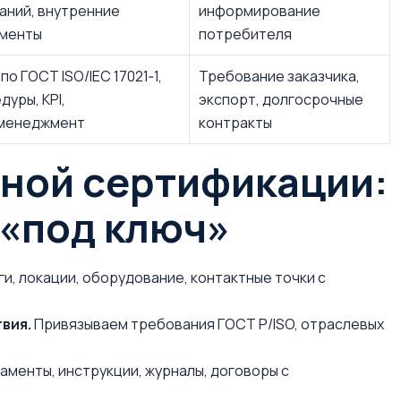
аний, внутренние
информирование
менты
потребителя
по ГОСТ ISO/IEC 17021‑1,
Требование заказчика,
дуры, KPI,
экспорт, долгосрочные
‑менеджмент
контракты
ной сертификации:
 «под ключ»
и, локации, оборудование, контактные точки с
вия.
Привязываем требования ГОСТ Р/ISO, отраслевых
аменты, инструкции, журналы, договоры с