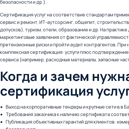
безопасности и др.).
Сертификация услуг на соответствие стандартам применя
сервис и ремонт, ИТ‑аутсорсинг, общепит, строительств
допусков), туризм, отели, образование и др. На практи
маркетинговые заявления от фактической управляемости
претензионные риски и пройти аудит контрагентов. При
комплексная сертификация: услуги плюс подтверждение 
сервиса (например, расходные материалы, запасные част
Когда и зачем нужн
сертификация услу
Выход на корпоративные тендеры и крупные сети в в Ба
Требования заказчика к наличию сертификата соотве
Публикация объективных гарантий для клиентов: изме