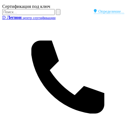
Бейдж
Сертификация под ключ
Поиск
Определение...
Поиск
D
Легион
центр сертификации