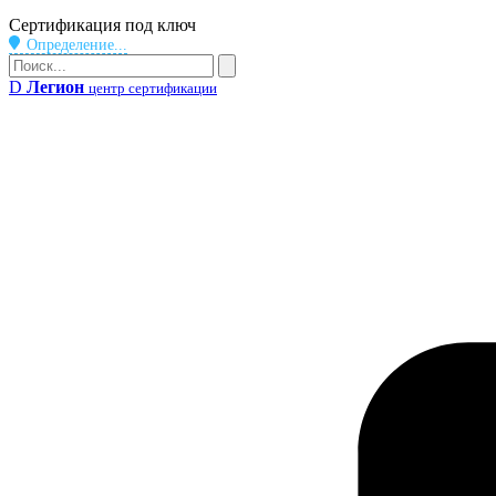
Бейдж
Сертификация под ключ
Определение...
Поиск
Поиск
D
Легион
центр сертификации