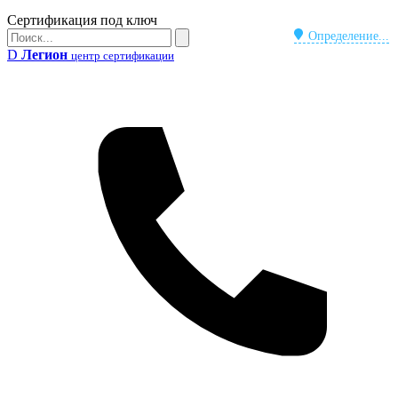
Бейдж
Сертификация под ключ
Поиск
Определение...
Поиск
D
Легион
центр сертификации