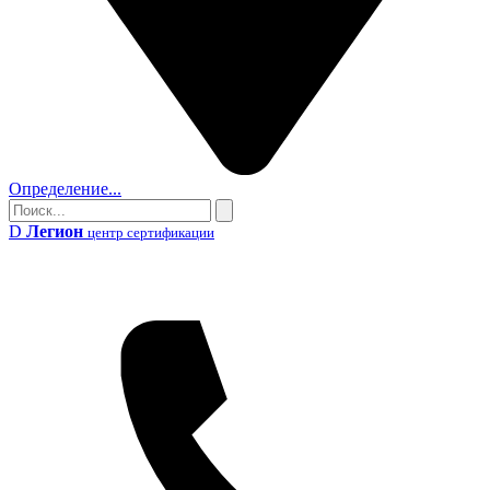
Определение...
Поиск
Поиск
D
Легион
центр сертификации