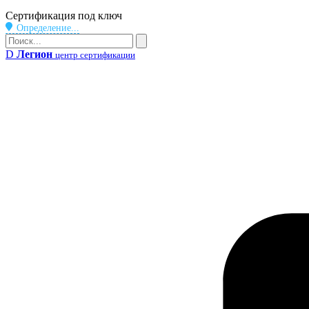
Бейдж
Сертификация под ключ
Определение...
Поиск
Поиск
D
Легион
центр сертификации