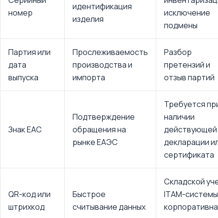
Серийный
инвентаризац
идентификация
номер
исключение
изделия
подмены
Партия или
Прослеживаемость
Разбор
дата
производства и
претензий и
выпуска
импорта
отзыв партий
Требуется пр
Подтверждение
наличии
Знак ЕАС
обращения на
действующей
рынке ЕАЭС
декларации и
сертификата
Складской уче
QR-код или
Быстрое
ITAM-системы
штрихкод
считывание данных
корпоративна