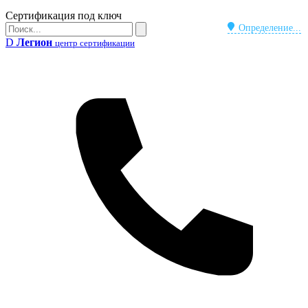
Бейдж
Сертификация под ключ
Поиск
Определение...
Поиск
D
Легион
центр сертификации