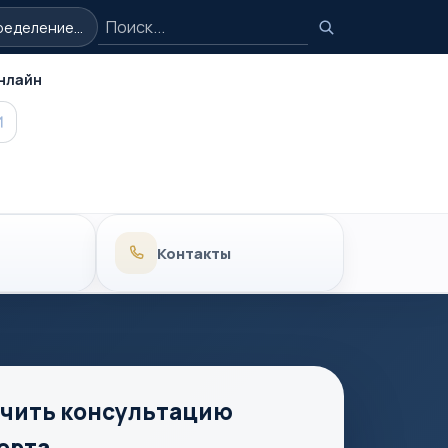
Поиск
еделение...
Поиск
нлайн
MAX
Контакты
чить консультацию
ерта