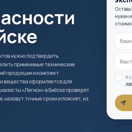
пасности
Оставь
нужен и
стоимо
йске
ентов нужно подтвердить
елить применимые технические
ий продукции и комплект
Я 
ти вещества оформляется для
да
иалисты «Легион» в Бийске проверят
 назовут точные сроки и пояснят, из