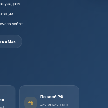
ашу задачу
ентации
начала работ
ть в Max
По всей РФ
ия
дистанционно и
шей