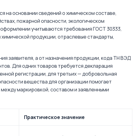
я на основании сведений о химическом составе,
йствах, пожарной опасности, экологическом
и оформлении учитываются требования ГОСТ 30333,
й химической продукции, отраслевые стандарты,
я заявителя, а от назначения продукции, кода ТН ВЭД
нтов. Для одних товаров требуется декларация
венной регистрации, для третьих — добровольная
опасности вещества для организации помогает
 между маркировкой, составом и заявленными
Практическое значение