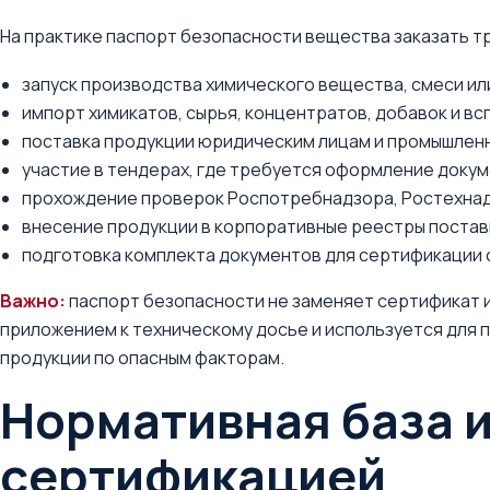
На практике паспорт безопасности вещества заказать т
запуск производства химического вещества, смеси ил
импорт химикатов, сырья, концентратов, добавок и в
поставка продукции юридическим лицам и промышлен
участие в тендерах, где требуется оформление доку
прохождение проверок Роспотребнадзора, Ростехнадз
внесение продукции в корпоративные реестры поста
подготовка комплекта документов для сертификации 
Важно:
паспорт безопасности не заменяет сертификат и
приложением к техническому досье и используется для
продукции по опасным факторам.
Нормативная база и
сертификацией