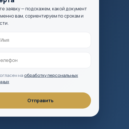
те заявку — подскажем, какой документ
менно вам, сориентируем по срокам и
сти.
согласен на
обработку персональных
нных