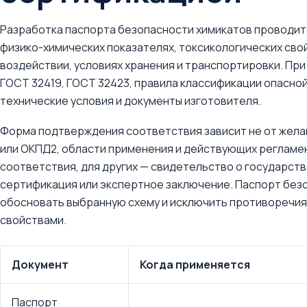
Разработка паспорта безопасности химикатов проводитс
физико-химических показателях, токсикологических сво
воздействии, условиях хранения и транспортировки. Пр
ГОСТ 32419, ГОСТ 32423, правила классификации опасно
технические условия и документы изготовителя.
Форма подтверждения соответствия зависит не от желани
или ОКПД2, области применения и действующих регламе
соответствия, для других — свидетельство о государст
сертификация или экспертное заключение. Паспорт без
обосновать выбранную схему и исключить противоречия
свойствами.
Документ
Когда применяется
Паспорт