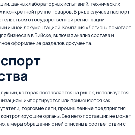
ции, данных лабораторных испытаний, технических
 к конкретной группе товаров. В ряде случаев паспорт
етельством о государственной регистрации,
ии и иной документацией. Компания «Легион» помогает
я бизнеса в в Бийске, включая анализ состава и
ктное оформление разделов документа.
аспорт
ства
укции, которая поставляется на рынок, используется
низациям, импортируется или применяется как
упатели, торговые сети, промышленные предприятия,
 контролирующие органы. Без него поставщик не может
о, а меры обращения с ней описаны в соответствии с