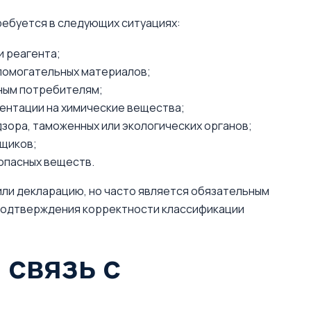
ребуется в следующих ситуациях:
и реагента;
спомогательных материалов;
ным потребителям;
ментации на химические вещества;
ора, таможенных или экологических органов;
вщиков;
опасных веществ.
ли декларацию, но часто является обязательным
 подтверждения корректности классификации
 связь с