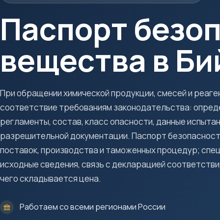
Паспорт безо
вещества в Би
При обращении химической продукции, смесей и реаг
соответствие требованиям законодательства: опред
регламенты, состав, класс опасности, данные испытан
разрешительной документации. Паспорт безопаснос
поставок, производства и таможенных процедур; спец
исходные сведения, связь с декларацией соответствия,
чего складывается цена.
Работаем со всеми регионами России