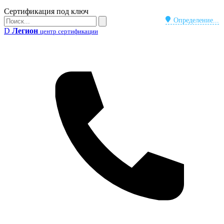
Бейдж
Сертификация под ключ
Поиск
Определение...
Поиск
D
Легион
центр сертификации