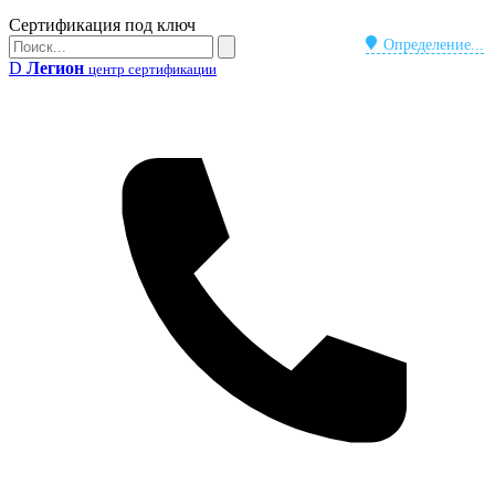
Бейдж
Сертификация под ключ
Поиск
Определение...
Поиск
D
Легион
центр сертификации