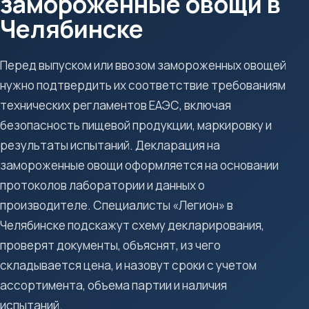
замороженные овощи в
Челябинске
Перед выпуском или ввозом замороженных овощей
нужно подтвердить их соответствие требованиям
технических регламентов ЕАЭС, включая
безопасность пищевой продукции, маркировку и
результаты испытаний. Декларация на
замороженные овощи оформляется на основании
протоколов лаборатории и данных о
производителе. Специалисты «Легион» в
Челябинске подскажут схему декларирования,
проверят документы, объяснят, из чего
складывается цена, и назовут сроки с учетом
ассортимента, объема партии и наличия
испытаний.