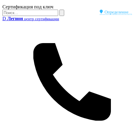
Бейдж
Сертификация под ключ
Поиск
Определение...
Поиск
D
Легион
центр сертификации