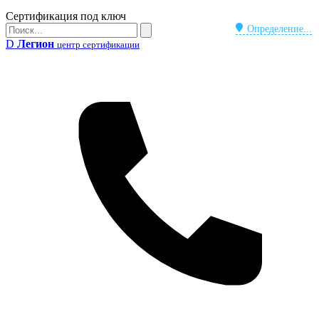
Бейдж
Сертификация под ключ
Поиск
Определение...
Поиск
D
Легион
центр сертификации