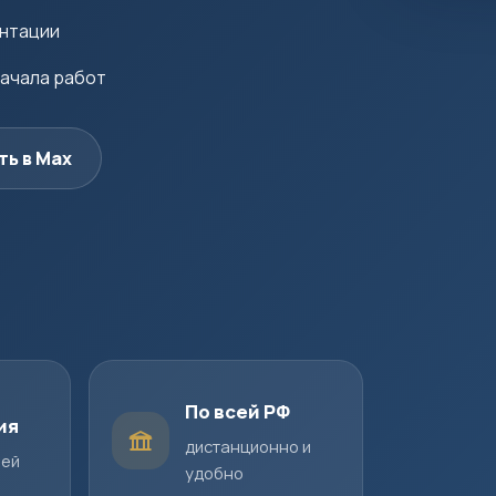
ентации
начала работ
ть в Max
По всей РФ
ия
дистанционно и
шей
удобно