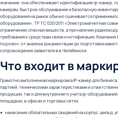
значение: она обеспечивает идентификацию ip-камер, тех
камерам, быстрое обслуживание и безопасную инвентар
оборудования на рынок обычно оценивается применимос
оборудования», ТР ТС 020/2011 «Электромагнитная совм
ограничению опасных веществ, а при наличии радиомод
требования к средствам связи и нотификации. Компания
под ключ: от анализа документации до подготовки макет
сопровождения заявителя в в Челябинске.
Что входит в марки
Грамотно выполненная маркировка IP-камер для бизнеса
партией, техническими характеристиками и ответственн
продукции, так и для внутреннего учета ip-оборудования
площадках, в офисах и торговых сетях.
нанесение обязательных сведений на корпус, шильд, 