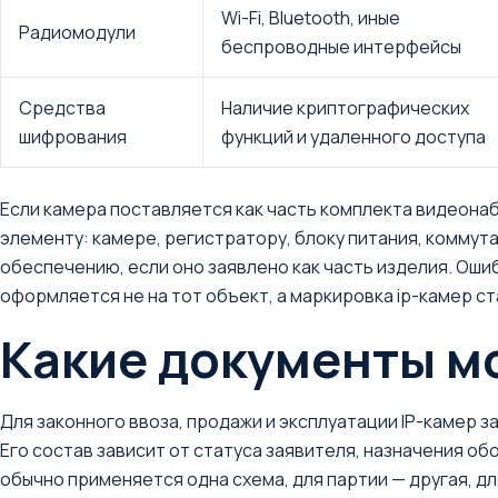
Wi-Fi, Bluetooth, иные
Радиомодули
беспроводные интерфейсы
Средства
Наличие криптографических
шифрования
функций и удаленного доступа
Если камера поставляется как часть комплекта видеона
элементу: камере, регистратору, блоку питания, коммут
обеспечению, если оно заявлено как часть изделия. Ошиб
оформляется не на тот объект, а маркировка ip-камер с
Какие документы м
Для законного ввоза, продажи и эксплуатации IP-камер
Его состав зависит от статуса заявителя, назначения об
обычно применяется одна схема, для партии — другая, д