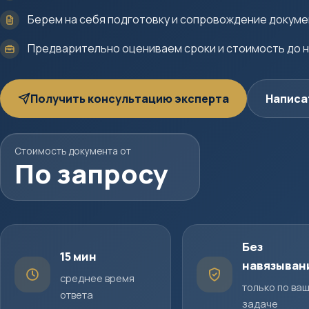
Берем на себя подготовку и сопровождение докум
Предварительно оцениваем сроки и стоимость до 
Получить консультацию эксперта
Написа
Стоимость документа от
По запросу
Без
15 мин
навязыван
среднее время
только по ва
ответа
задаче