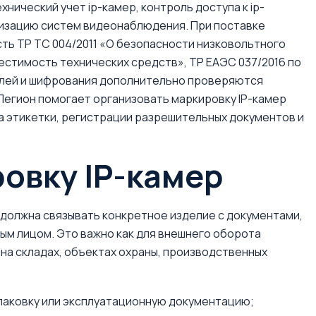
нический учет ip-камер, контроль доступа к ip-
изацию систем видеонаблюдения. При поставке
ть ТР ТС 004/2011 «О безопасности низковольтного
естимость технических средств», ТР ЕАЭС 037/2016 по
улей и шифрования дополнительно проверяются
 Легион помогает организовать маркировку IP-камер
а этикетки, регистрации разрешительных документов и
ровку IP-камер
 должна связывать конкретное изделие с документами,
ым лицом. Это важно как для внешнего оборота
 на складах, объектах охраны, производственных
упаковку или эксплуатационную документацию;