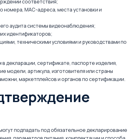
ерждении соответствия;
го номера, MAC-адреса, места установки и
его аудита системы видеонаблюдения;
них идентификаторов;
циями, техническими условиями и руководствами по
в декларации, сертификате, паспорте изделия,
ие модели, артикула, изготовителя или страны
аможни, маркетплейсов и органов по сертификации.
одтверждение
 могут подпадать под обязательное декларирование
ения, параметров питания, комплектации и способа