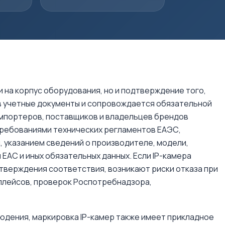
и на корпус оборудования, но и подтверждение того,
в учетные документы и сопровождается обязательной
мпортеров, поставщиков и владельцев брендов
ребованиями технических регламентов ЕАЭС,
 указанием сведений о производителе, модели,
ЕАС и иных обязательных данных. Если IP-камера
тверждения соответствия, возникают риски отказа при
плейсов, проверок Роспотребнадзора,
юдения, маркировка IP-камер также имеет прикладное