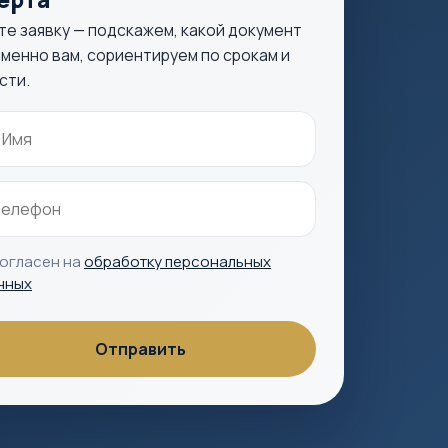
те заявку — подскажем, какой документ
менно вам, сориентируем по срокам и
сти.
согласен на
обработку персональных
нных