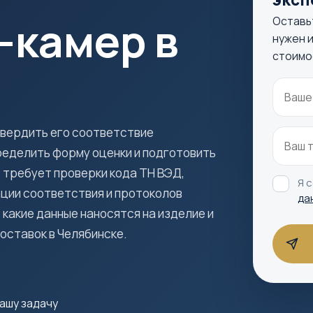
-камер в
Оставь
нужен и
стоимо
твердить его соответствие
ределить форму оценки и подготовить
требует проверки кода ТН ВЭД,
Я 
ции соответствия и протоколов
да
 какие данные наносятся на изделие и
поставок в Челябинске.
ашу задачу