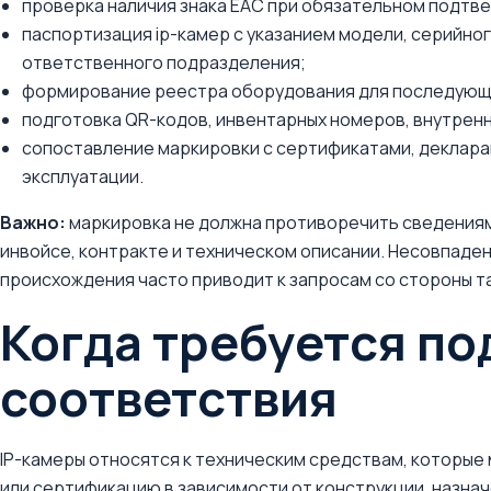
проверка наличия знака ЕАС при обязательном подтв
паспортизация ip-камер с указанием модели, серийно
ответственного подразделения;
формирование реестра оборудования для последующ
подготовка QR-кодов, инвентарных номеров, внутрен
сопоставление маркировки с сертификатами, деклара
эксплуатации.
Важно:
маркировка не должна противоречить сведениям 
инвойсе, контракте и техническом описании. Несовпаден
происхождения часто приводит к запросам со стороны т
Когда требуется п
соответствия
IP-камеры относятся к техническим средствам, которые
или сертификацию в зависимости от конструкции, назнач