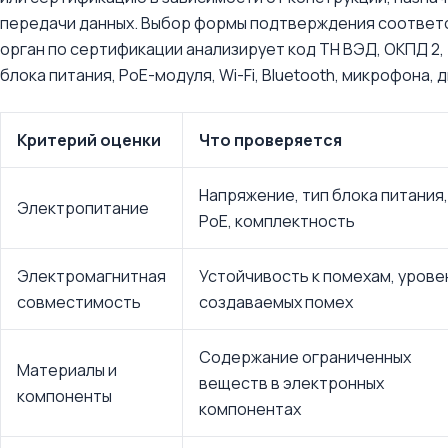
передачи данных. Выбор формы подтверждения соответс
орган по сертификации анализирует код ТН ВЭД, ОКПД 2,
блока питания, PoE-модуля, Wi-Fi, Bluetooth, микрофона, 
Критерий оценки
Что проверяется
Напряжение, тип блока питания,
Электропитание
PoE, комплектность
Электромагнитная
Устойчивость к помехам, урове
совместимость
создаваемых помех
Содержание ограниченных
Материалы и
веществ в электронных
компоненты
компонентах