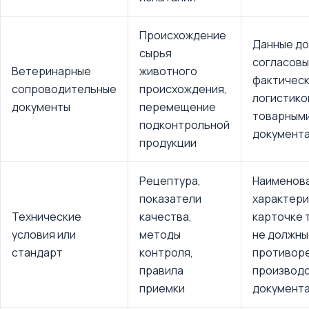
Происхождение
Данные д
сырья
согласовы
Ветеринарные
животного
фактичес
сопроводительные
происхождения,
логистико
документы
перемещение
товарным
подконтрольной
документ
продукции
Рецептура,
Наименова
показатели
характери
Технические
качества,
карточке 
условия или
методы
не должны
стандарт
контроля,
противор
правила
производ
приемки
документ