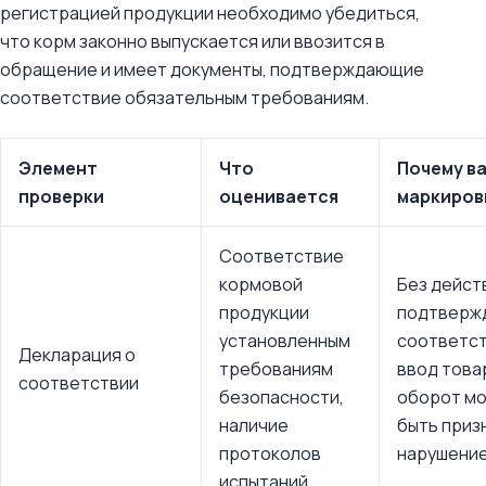
регистрацией продукции необходимо убедиться,
что корм законно выпускается или ввозится в
обращение и имеет документы, подтверждающие
соответствие обязательным требованиям.
Элемент
Что
Почему в
проверки
оценивается
маркиров
Соответствие
кормовой
Без дейс
продукции
подтверж
установленным
соответс
Декларация о
требованиям
ввод това
соответствии
безопасности,
оборот м
наличие
быть приз
протоколов
нарушени
испытаний