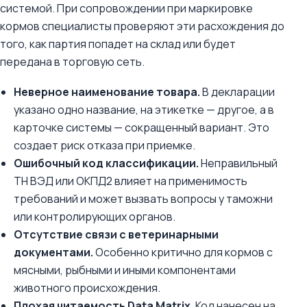
системой. При сопровождении при маркировке
кормов специалисты проверяют эти расхождения до
того, как партия попадет на склад или будет
передана в торговую сеть.
Неверное наименование товара.
В декларации
указано одно название, на этикетке — другое, а в
карточке системы — сокращенный вариант. Это
создает риск отказа при приемке.
Ошибочный код классификации.
Неправильный
ТН ВЭД или ОКПД2 влияет на применимость
требований и может вызвать вопросы у таможни
или контролирующих органов.
Отсутствие связи с ветеринарными
документами.
Особенно критично для кормов с
мясными, рыбными и иными компонентами
животного происхождения.
Плохая читаемость Data Matrix.
Код нанесен на