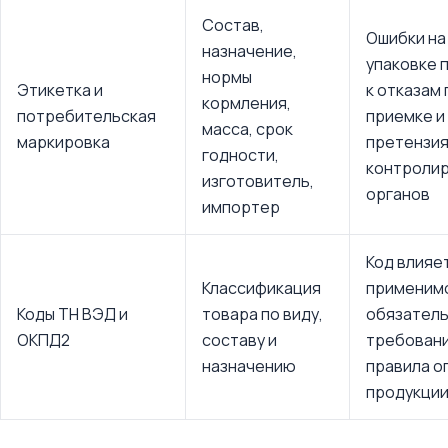
Состав,
Ошибки на
назначение,
упаковке 
нормы
Этикетка и
к отказам 
кормления,
потребительская
приемке и
масса, срок
маркировка
претензи
годности,
контроли
изготовитель,
органов
импортер
Код влияе
Классификация
применим
Коды ТН ВЭД и
товара по виду,
обязател
ОКПД2
составу и
требовани
назначению
правила о
продукци