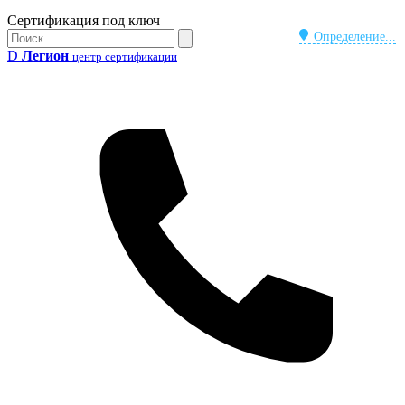
Бейдж
Сертификация под ключ
Поиск
Определение...
Поиск
D
Легион
центр сертификации