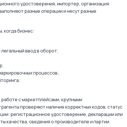
ционного удостоверения, импортер, организация
 выполняют разные операции и несут разные
, когда бизнес:
легальный ввод в оборот;
р;
маркировочных процессов;
иторинга;
 работе с маркетплейсами, крупными
трагенты проверяют наличие корректных кодов, статус
ации: регистрационное удостоверение, декларации или
ы качества, сведения о производителе и партии.