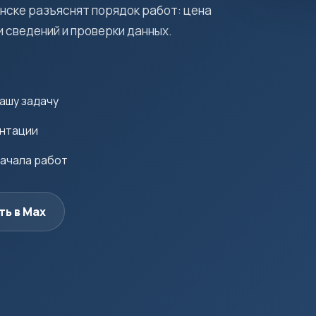
нске разъяснят порядок работ: цена
и сведений и проверки данных.
ашу задачу
ентации
начала работ
ть в Max