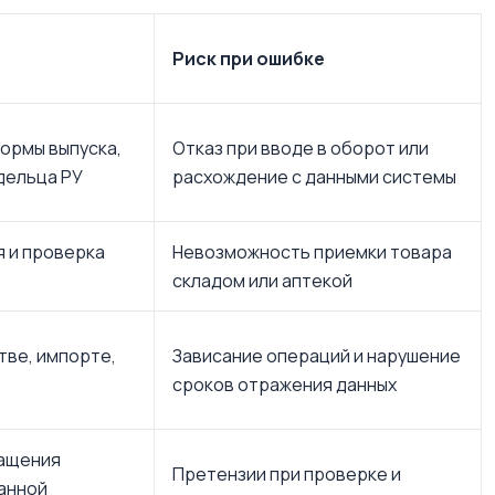
Риск при ошибке
ормы выпуска,
Отказ при вводе в оборот или
дельца РУ
расхождение с данными системы
я и проверка
Невозможность приемки товара
складом или аптекой
тве, импорте,
Зависание операций и нарушение
сроков отражения данных
ащения
Претензии при проверке и
анной