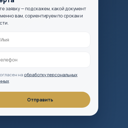
те заявку — подскажем, какой документ
менно вам, сориентируем по срокам и
сти.
согласен на
обработку персональных
нных