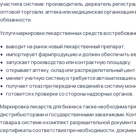
участия в системе: производитель, держатель регистра
оптовой торговли, аптека или медицинская организация
обязанности.
Услуги маркировки лекарственных средств востребованы
выводит на рынок новый лекарственный препарат;
импортирует фармпродукцию и должен обеспечить ее 
запускает производство или контрактную площадку;
открывает аптеку, склад или распределительный цент
меняет учетную систему и требуется автоматизация 
получает отказ при передаче сведений в систему мон
готовится к проверке со стороны надзорных органов.
Маркировка лекарств для бизнеса также необходима при
дистрибьюторами и государственными заказчиками. Кон
товара в системе и комплект разрешительной документ
сертификаты соответствия при необходимости, документ