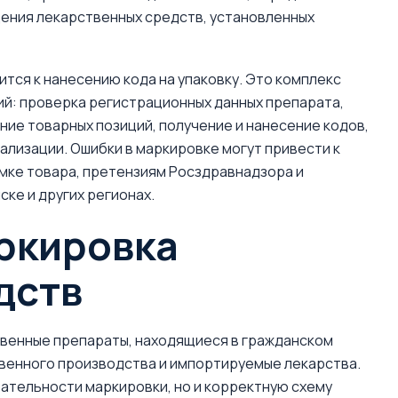
щения лекарственных средств, установленных
тся к нанесению кода на упаковку. Это комплекс
ий: проверка регистрационных данных препарата,
ие товарных позиций, получение и нанесение кодов,
ализации. Ошибки в маркировке могут привести к
емке товара, претензиям Росздравнадзора и
ке и других регионах.
аркировка
дств
венные препараты, находящиеся в гражданском
венного производства и импортируемые лекарства.
зательности маркировки, но и корректную схему