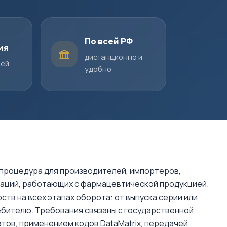
По всей РФ
ия
дистанционно и
шей
удобно
процедура для производителей, импортеров,
заций, работающих с фармацевтической продукцией.
тв на всех этапах оборота: от выпуска серии или
ебителю. Требования связаны с государственной
тов, применением кодов DataMatrix, передачей