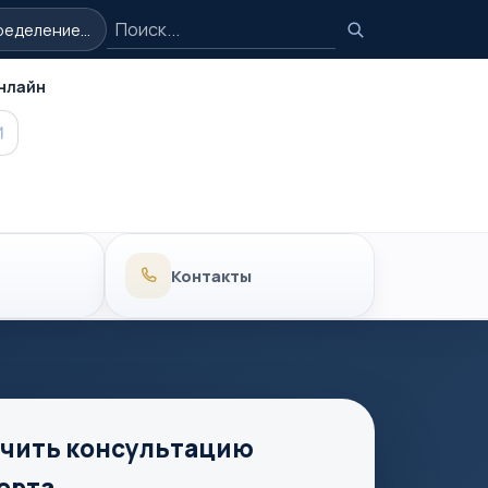
Поиск
еделение...
Поиск
нлайн
MAX
Контакты
чить консультацию
ерта