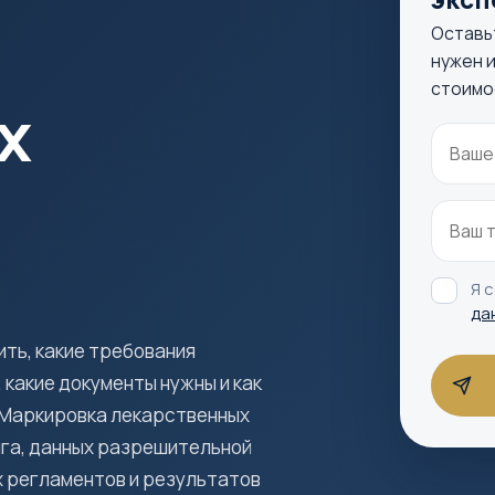
Оставь
нужен и
стоимо
х
Я 
да
ть, какие требования
какие документы нужны и как
 Маркировка лекарственных
га, данных разрешительной
х регламентов и результатов