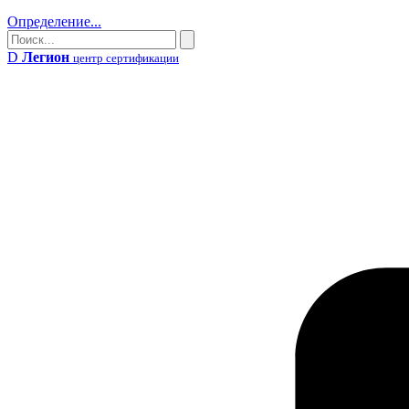
Определение...
Поиск
Поиск
D
Легион
центр сертификации