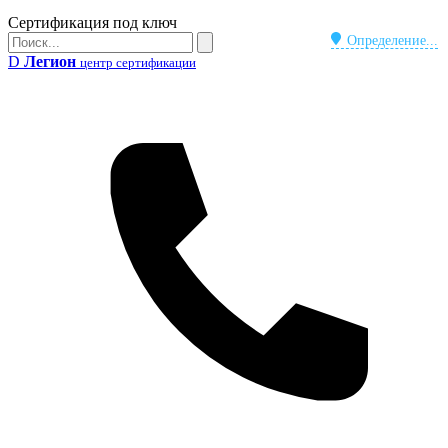
Бейдж
Сертификация под ключ
Поиск
Определение...
Поиск
D
Легион
центр сертификации