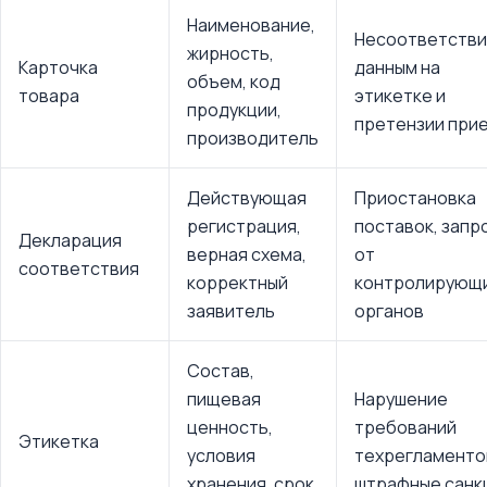
Наименование,
Несоответств
жирность,
Карточка
данным на
объем, код
товара
этикетке и
продукции,
претензии при
производитель
Действующая
Приостановка
регистрация,
поставок, запр
Декларация
верная схема,
от
соответствия
корректный
контролирующ
заявитель
органов
Состав,
пищевая
Нарушение
ценность,
требований
Этикетка
условия
техрегламенто
хранения, срок
штрафные санк