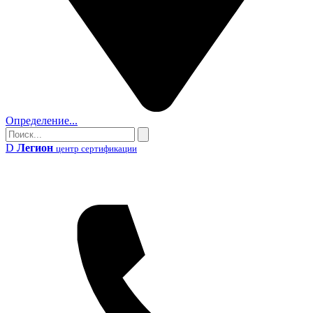
Определение...
Поиск
Поиск
D
Легион
центр сертификации