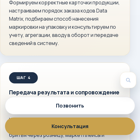
Формируем корректные карточки продукции,
настраиваем порядок заказа кодов Data
Matrix, подбираем способ нанесения
маркировки на упаковку и консультируем по
учету, агрегации, вводу в оборот и передаче
сведений в систему.
Пои
Передача результата и сопровождение
Вы получаете готовую схему работы с
Позвонить
маркированной продукцией, оформленные
или проверенные документы и инструкции
Консультация
для легальной реализации средств для
бритья через розницу, маркетплейсы и