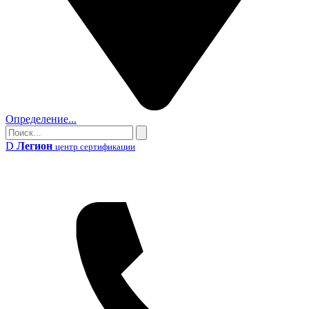
Определение...
Поиск
Поиск
D
Легион
центр сертификации