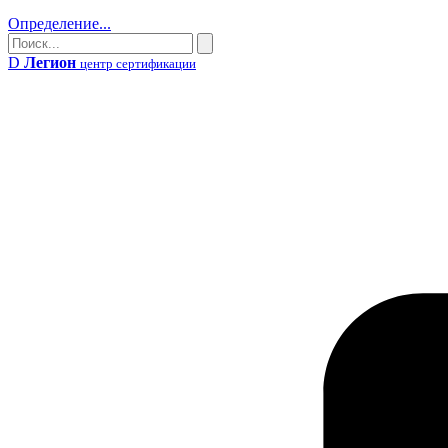
Определение...
Поиск
Поиск
D
Легион
центр сертификации