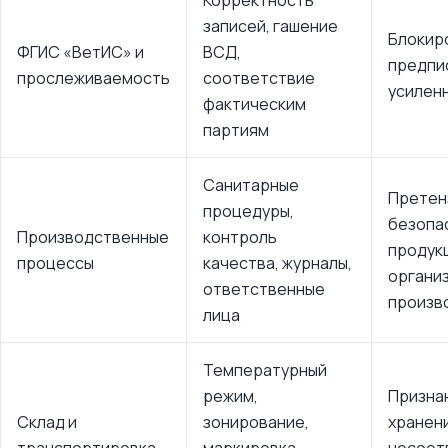
Корректность
записей, гашение
Блокир
ФГИС «ВетИС» и
ВСД,
предпи
прослеживаемость
соответствие
усилен
фактическим
партиям
Санитарные
Претен
процедуры,
безопа
Производственные
контроль
продук
процессы
качества, журналы,
органи
ответственные
произв
лица
Температурный
режим,
Призна
Склад и
зонирование,
хранен