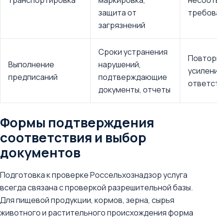
транспортировка
маркировка,
несоот
защита от
требов
загрязнений
Сроки устранения
Повтор
Выполнение
нарушений,
усилен
предписаний
подтверждающие
ответс
документы, отчеты
Формы подтверждения
соответствия и выбор
документов
Подготовка к проверке Россельхознадзор услуга
всегда связана с проверкой разрешительной базы.
Для пищевой продукции, кормов, зерна, сырья
животного и растительного происхождения форма