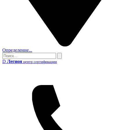
Определение...
Поиск
Поиск
D
Легион
центр сертификации