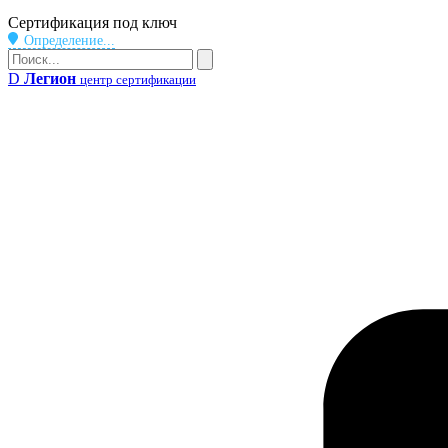
Бейдж
Сертификация под ключ
Определение...
Поиск
Поиск
D
Легион
центр сертификации