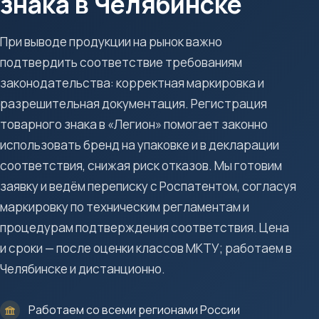
знака в Челябинске
При выводе продукции на рынок важно
подтвердить соответствие требованиям
законодательства: корректная маркировка и
разрешительная документация. Регистрация
товарного знака в «Легион» помогает законно
использовать бренд на упаковке и в декларации
соответствия, снижая риск отказов. Мы готовим
заявку и ведём переписку с Роспатентом, согласуя
маркировку по техническим регламентам и
процедурам подтверждения соответствия. Цена
и сроки — после оценки классов МКТУ; работаем в
Челябинске и дистанционно.
Работаем со всеми регионами России