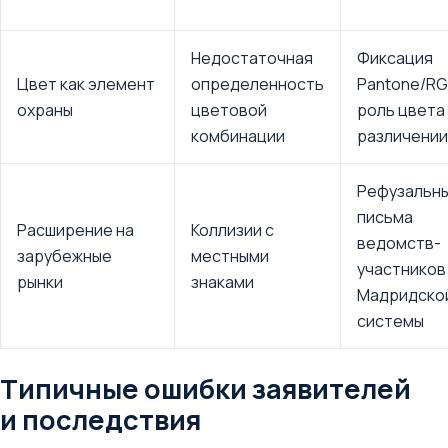
Недостаточная
Фиксация
Цвет как элемент
определенность
Pantone/RG
охраны
цветовой
роль цвета
комбинации
различении
Рефузальн
письма
Расширение на
Коллизии с
ведомств-
зарубежные
местными
участников
рынки
знаками
Мадридско
системы
Типичные ошибки заявителей
и последствия