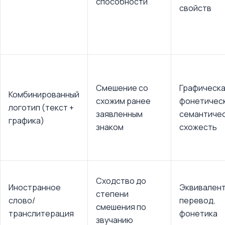
способности
свойств
Смешение со
Графическа
Комбинированный
схожим ранее
фонетическ
логотип (текст +
заявленным
семантиче
графика)
знаком
схожесть
Сходство до
Иностранное
Эквивалент
степени
слово/
перевод,
смешения по
транслитерация
фонетика
звучанию