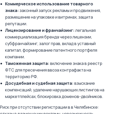
Коммерческое использование товарного
знака:
законный запуск рекламы и продвижения,
размещение на упаковке и витринах, защита
репутации.
Лицензирование и франчайзинг:
легальная
коммерциализация бренда через лицензии,
субфранчайзинг, залог прав, вклад в уставный
капитал, формирование патентного портфеля
компании.
Таможенная защита:
включение знака в реестр
ФТС для пресечения ввоза контрафакта на
территорию РФ.
Досудебная и судебная защита:
взыскание
компенсаций, удаление нарушающих листингов на
маркетплейсах, блокировка доменов-двойников.
Риск при отсутствии регистрации в в Челябинске:
отказы в размещении рекламы, невозможность