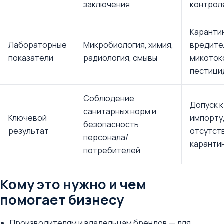
заключения
контрол
Каранти
Лабораторные
Микробиология, химия,
вредител
показатели
радиология, смывы
микоток
пестици
Соблюдение
Допуск к
санитарных норм и
Ключевой
импорту
безопасность
результат
отсутст
персонала/
каранти
потребителей
Кому это нужно и чем
помогает бизнесу
Производителям и владельцам брендов — для