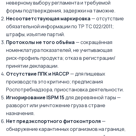
неверному выбору регламента и требуемой
формы подтверждения, задержки на таможне.
Несоответствующая маркировка
— отсутствие
обязательной информации по ТР ТС 022/2011;
штрафы, изъятие партий.
Протоколы не того объёма
— сокращённая
номенклатура показателей, не учитывающая
риск‑профиль продукта; отказ в регистрации/
принятии декларации.
Отсутствие ППК и НАССР
— для пищевых
производств это критично; предписания
Роспотребнадзора, приостановка деятельности.
Игнорирование ISPM 15
для деревянной тары —
разворот или уничтожение груза в стране
назначения.
Нет предэкспортного фитоконтроля
—
обнаружение карантинных организмов на границе,