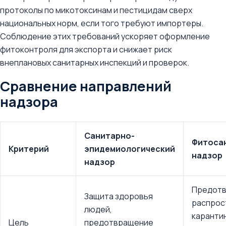
протоколы по микотоксинам и пестицидам сверх
национальных норм, если того требуют импортеры.
Соблюдение этих требований ускоряет оформление
фитоконтроля для экспорта и снижает риск
внеплановых санитарных инспекций и проверок.
Сравнение направлений
надзора
Санитарно-
Фитоса
Критерий
эпидемиологический
надзор
надзор
Предот
Защита здоровья
распрос
людей,
каранти
Цель
предотвращение