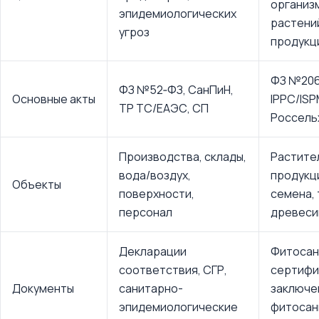
организ
эпидемиологических
растени
угроз
продукц
ФЗ №206
ФЗ №52‑ФЗ, СанПиН,
Основные акты
IPPC/ISP
ТР ТС/ЕАЭС, СП
Россель
Производства, склады,
Растите
вода/воздух,
продукци
Объекты
поверхности,
семена, 
персонал
древеси
Декларации
Фитосан
соответствия, СГР,
сертифи
Документы
санитарно-
заключе
эпидемиологические
фитосан