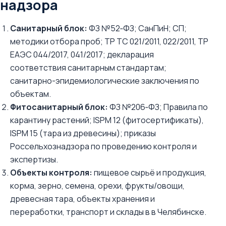
надзора
Санитарный блок:
ФЗ №52‑ФЗ; СанПиН; СП;
методики отбора проб; ТР ТС 021/2011, 022/2011, ТР
ЕАЭС 044/2017, 041/2017; декларация
соответствия санитарным стандартам;
санитарно-эпидемиологические заключения по
объектам.
Фитосанитарный блок:
ФЗ №206‑ФЗ; Правила по
карантину растений; ISPM 12 (фитосертификаты),
ISPM 15 (тара из древесины); приказы
Россельхознадзора по проведению контроля и
экспертизы.
Объекты контроля:
пищевое сырьё и продукция,
корма, зерно, семена, орехи, фрукты/овощи,
древесная тара, объекты хранения и
переработки, транспорт и склады в в Челябинске.