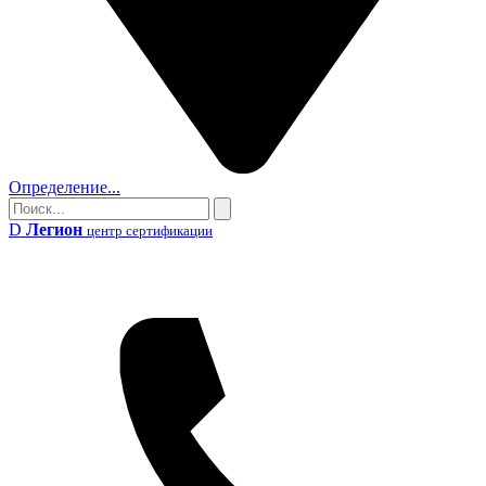
Определение...
Поиск
Поиск
D
Легион
центр сертификации