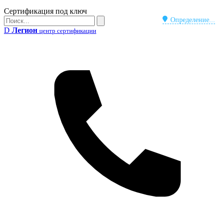
Бейдж
Сертификация под ключ
Поиск
Определение...
Поиск
D
Легион
центр сертификации