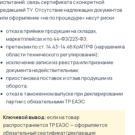
испытаний, связь сертификата с конкретной
редакцией ТУ. Отсутствие надлежащих документов
или оформление «не по процедуре» несут риски:
отказ в приёмке продукции на складах,
маркетплейсах и по 44‑ФЗ/223‑ФЗ;
претензии по ст. 14.43–14.46 КоАП РФ (нарушения в
области технического регулирования);
исключение записи из реестра или признание
документа недействительным;
приостановка поставок и отзыв продукции из
оборота;
отказ в таможенном выпуске при декларировании
партии с обязательными ТР ЕАЭС.
Ключевой вывод:
если на товар
распространяется ТР ЕАЭС — оформляется
обязательный сертификат/декларация