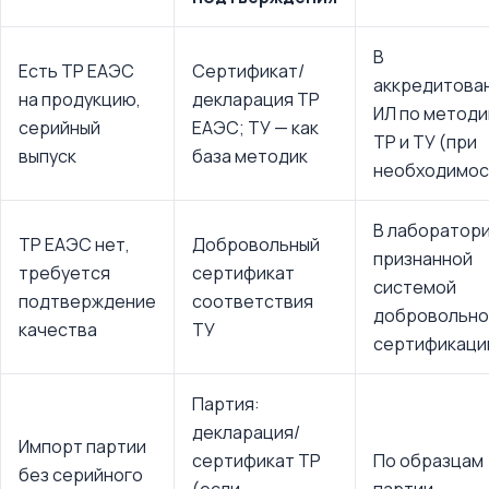
В
Есть ТР ЕАЭС
Сертификат/
аккредитова
на продукцию,
декларация ТР
ИЛ по метод
серийный
ЕАЭС; ТУ — как
ТР и ТУ (при
выпуск
база методик
необходимос
В лаборатори
ТР ЕАЭС нет,
Добровольный
признанной
требуется
сертификат
системой
подтверждение
соответствия
добровольно
качества
ТУ
сертификаци
Партия:
декларация/
Импорт партии
сертификат ТР
По образцам
без серийного