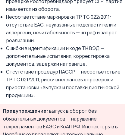
проверке Роспотребнадзор требует СГР, партия
изымается из оборота.
Несоответствие маркировки ТР ТС 022/2011:
отсутствие ЕАС, неуказанные подсластители и
аллергены, нечитабельность — штраф и запрет
реализации.
Ошибки в идентификации и коде ТН ВЭД —
дополнительные испытания, корректировка
документов, задержки на границе.
Отсутствие процедур HACCP — несоответствие
ТР ТС 021/2011, риски внеплановых проверок и
приостановки «выпуска и поставки диетической
продукции».
Предупреждение:
выпуск в оборот без
обязательных документов — нарушение
техрегламентов ЕАЭС и КоАП РФ. Инспекторы в в
Челябинске проверяют не только наличие