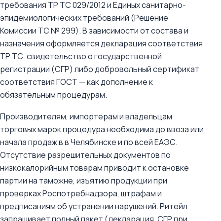
требования ТР ТС 029/2012 и Единых санитарно-
эпидемиологических требований (Решение
Комиссии ТС № 299). В зависимости от состава и
назначения оформляется декларация соответствия
ТР ТС, свидетельство о государственной
регистрации (СГР) либо добровольный сертификат
соответствия ГОСТ — как дополнение к
обязательным процедурам.
Производителям, импортерам и владельцам
торговых марок процедура необходима до ввоза или
начала продаж в в Челябинске и по всей ЕАЭС.
Отсутствие разрешительных документов по
низкокалорийным товарам приводит к остановке
партии на таможне, изъятию продукции при
проверках Роспотребнадзора, штрафам и
предписаниям об устранении нарушений. Ритейл
запрашивает полный пакет (декларация, СГР при