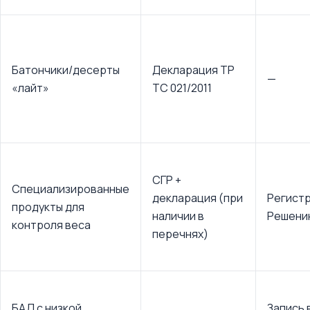
Батончики/десерты
Декларация ТР
—
«лайт»
ТС 021/2011
СГР +
Специализированные
декларация (при
Регистр
продукты для
наличии в
Решени
контроля веса
перечнях)
БАД с низкой
Запись 