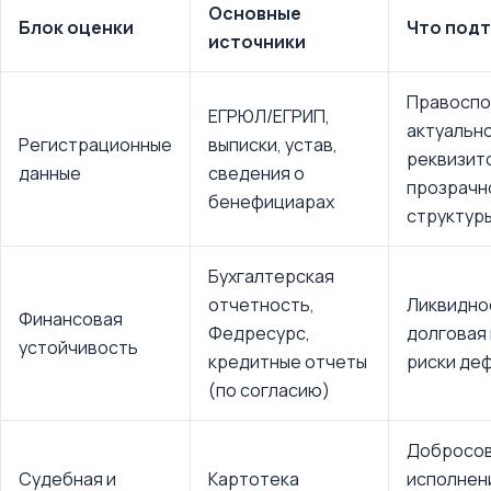
Основные
Блок оценки
Что под
источники
Правоспо
ЕГРЮЛ/ЕГРИП,
актуальн
Регистрационные
выписки, устав,
реквизит
данные
сведения о
прозрачн
бенефициарах
структур
Бухгалтерская
отчетность,
Ликвидно
Финансовая
Федресурс,
долговая 
устойчивость
кредитные отчеты
риски де
(по согласию)
Добросов
Судебная и
Картотека
исполнен