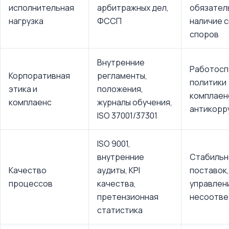
исполнительная
арбитражных дел,
обязател
нагрузка
ФССП
наличие 
споров
Внутренние
Работосп
Корпоративная
регламенты,
политики
этика и
положения,
комплаен
комплаенс
журналы обучения,
антикорр
ISO 37001/37301
ISO 9001,
внутренние
Стабильн
Качество
аудиты, KPI
поставок,
процессов
качества,
управлен
претензионная
несоотве
статистика