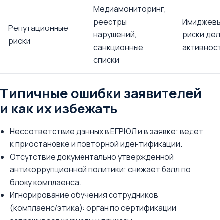
Медиамониторинг,
реестры
Имиджевы
Репутационные
нарушений,
риски де
риски
санкционные
активнос
списки
Типичные ошибки заявителей
и как их избежать
Несоответствие данных в ЕГРЮЛ и в заявке: ведет
к приостановке и повторной идентификации.
Отсутствие документально утвержденной
антикоррупционной политики: снижает балл по
блоку комплаенса.
Игнорирование обучения сотрудников
(комплаенс/этика): орган по сертификации