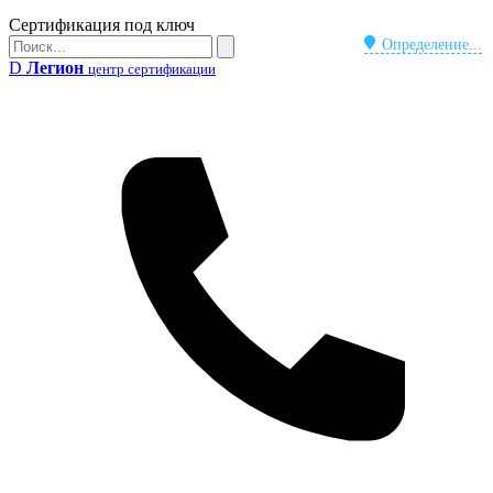
Бейдж
Сертификация под ключ
Поиск
Определение...
Поиск
D
Легион
центр сертификации