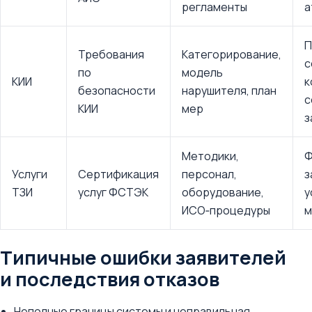
регламенты
а
П
Требования
Категорирование,
с
по
модель
КИИ
к
безопасности
нарушителя, план
с
КИИ
мер
з
Методики,
Услуги
Сертификация
персонал,
з
ТЗИ
услуг ФСТЭК
оборудование,
у
ИСО‑процедуры
м
Типичные ошибки заявителей
и последствия отказов
Неполные границы системы и неправильная