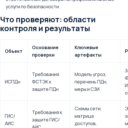
услуги по безопасности.
Что проверяют: области
контроля и результаты
Основание
Ключевые
Объект
Р
проверки
артефакты
З
Требования
Модель угроз,
Ф
ИСПДн
ФСТЭК к
перечень ПДн,
И
защите ПДн
меры и СЗИ
о
Схемы сети,
Э
Требования к
ГИС/
матрица
з
защите ГИС/
АИС
доступов,
м
АИС