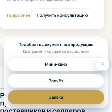
Подробнее
Получить консультацию
Смотреть все услуги (772+)
Подобрать документ под продукцию
Квиз, расчёт и быстрый запрос эксперту
Мини-квиз
Пои
Расчёт
АУДИТОРИЯ
Решения для
Заявка
производителей,
поставщиков и селлеров