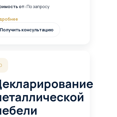
оимость от:
По запросу
дробнее
Получить консультацию
D
Декларирование
металлической
мебели