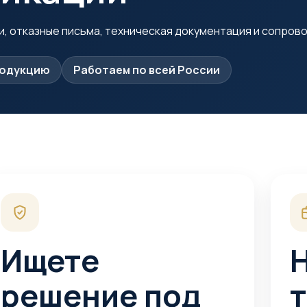
и, отказные письма, техническая документация и сопро
родукцию
Работаем по всей России
Ищете
решение под