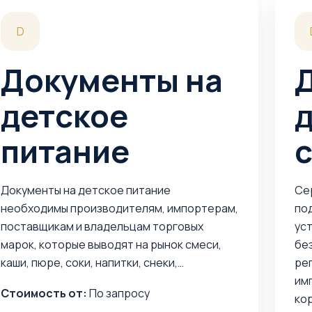
D
Документы на
детское
питание
Документы на детское питание
Се
необходимы производителям, импортерам,
по
поставщикам и владельцам торговых
ус
марок, которые выводят на рынок смеси,
бе
каши, пюре, соки, напитки, снеки,…
ре
им
Стоимость от:
По запросу
ко