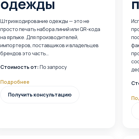
одежды
Штрихкодирование одежды — это не
Ис
просто печать набора линий или QR-кода
пр
на ярлыке. Для производителей,
по
импортеров, поставщиков и владельцев
фа
брендов это часть…
пр
сос
Стоимость от:
По запросу
де
Подробнее
Ст
Получить консультацию
По