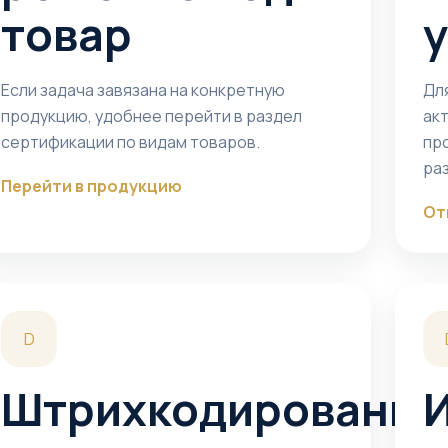
товар
Если задача завязана на конкретную
Дл
продукцию, удобнее перейти в раздел
ак
сертификации по видам товаров.
пр
ра
Перейти в продукцию
От
D
Штрихкодирование