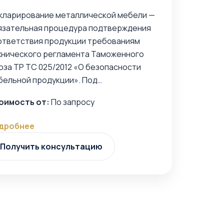
кларирование металлической мебели —
язательная процедура подтверждения
ответствия продукции требованиям
хнического регламента Таможенного
юза ТР ТС 025/2012 «О безопасности
бельной продукции». Под…
оимость от:
По запросу
дробнее
Получить консультацию