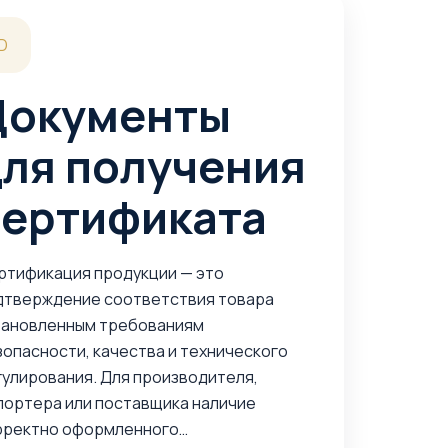
D
Документы
для получения
сертификата
ртификация продукции — это
дтверждение соответствия товара
тановленным требованиям
зопасности, качества и технического
гулирования. Для производителя,
портера или поставщика наличие
рректно оформленного…