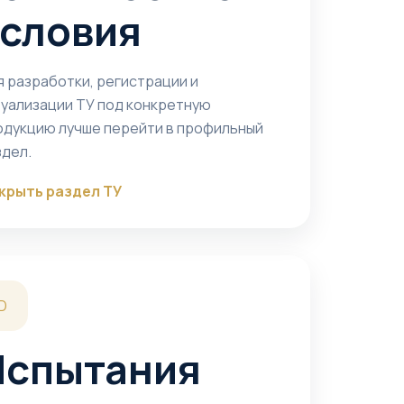
условия
я разработки, регистрации и
туализации ТУ под конкретную
одукцию лучше перейти в профильный
здел.
крыть раздел ТУ
D
Испытания