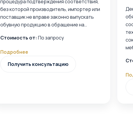
процедура подтверждения соответствия,
Де
без которой производитель, импортер или
об
поставщик не вправе законно выпускать
со
обувную продукцию в обращение на…
те
Стоимость от:
По запросу
со
ме
Подробнее
Ст
Получить консультацию
По