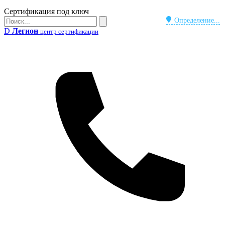
Бейдж
Сертификация под ключ
Поиск
Определение...
Поиск
D
Легион
центр сертификации