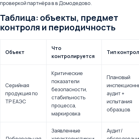
проверкой партнёра в в Домодедово.
Таблица: объекты, предмет
контроля и периодичность
Что
Объект
Тип контро
контролируется
Критические
Плановый
показатели
Серийная
инспекционн
безопасности,
продукция по
аудит +
стабильность
ТР ЕАЭС
испытания
процесса,
образцов
маркировка
Заявленные
Аудит/
Добровольная
характеристики и
обследован