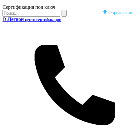
Бейдж
Сертификация под ключ
Поиск
Определение...
Поиск
D
Легион
центр сертификации