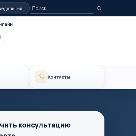
Поиск
еделение...
Поиск
нлайн
MAX
Контакты
чить консультацию
ерта