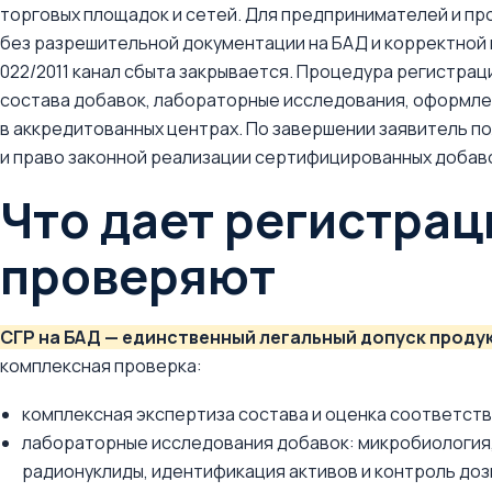
торговых площадок и сетей. Для предпринимателей и пр
без разрешительной документации на БАД и корректной 
022/2011 канал сбыта закрывается. Процедура регистрац
состава добавок, лабораторные исследования, оформле
в аккредитованных центрах. По завершении заявитель п
и право законной реализации сертифицированных добав
Что дает регистрац
проверяют
СГР на БАД — единственный легальный допуск продук
комплексная проверка:
комплексная экспертиза состава и оценка соответст
лабораторные исследования добавок: микробиология,
радионуклиды, идентификация активов и контроль доз