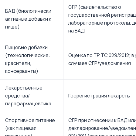
СГР (свидетельство о
БАД (биологически
государственной регистрац
активные добавки к
лабораторные протоколы, д
пище)
на БАД
Пищевые добавки
(технологические:
Оценка по ТР ТС 029/2012; в
красители,
случаев СГР/уведомления
консерванты)
Лекарственные
средства/
Госрегистрация лекарств
парафармацевтика
Спортивное питание
СГР при отнесении к БАД ил
(как пищевая
декларирование/уведомлен