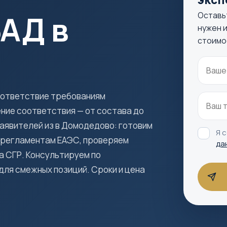
АД в
Оставь
нужен и
стоимо
оответствие требованиям
ние соответствия — от состава до
заявителей из в Домодедово: готовим
Я 
м регламентам ЕАЭС, проверяем
да
 СГР. Консультируем по
ля смежных позиций. Сроки и цена