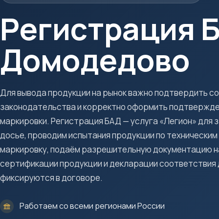
Регистрация Б
Домодедово
Для вывода продукции на рынок важно подтвердить с
законодательства и корректно оформить подтвержде
маркировки. Регистрация БАД — услуга «Легион» для 
досье, проводим испытания продукции по технически
маркировку, подаём разрешительную документацию на
сертификации продукции и декларации соответствия д
фиксируются в договоре.
Работаем со всеми регионами России