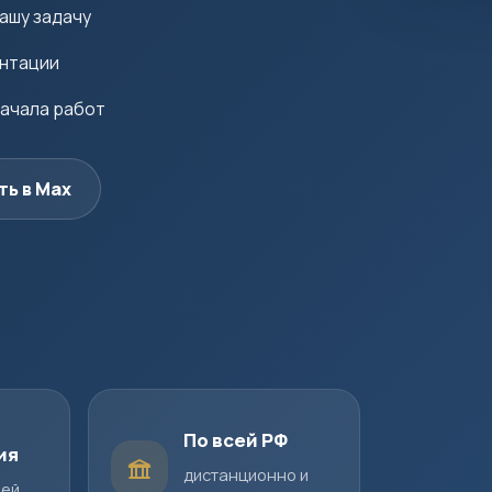
ашу задачу
ентации
начала работ
ть в Max
По всей РФ
ия
дистанционно и
шей