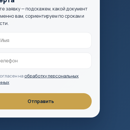
те заявку — подскажем, какой документ
менно вам, сориентируем по срокам и
сти.
согласен на
обработку персональных
нных