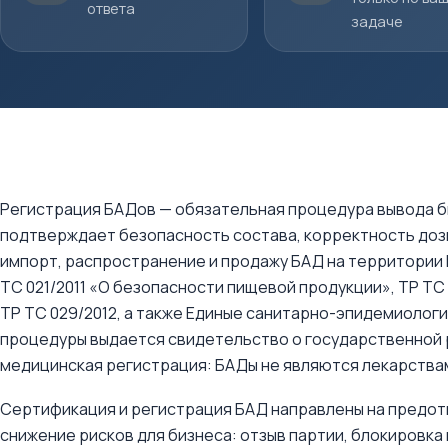
ответа
задаче
Регистрация БАДов — обязательная процедура вывода би
подтверждает безопасность состава, корректность дози
импорт, распространение и продажу БАД на территории 
ТС 021/2011 «О безопасности пищевой продукции», ТР ТС 
ТР ТС 029/2012, а также Единые санитарно-эпидемиолог
процедуры выдается свидетельство о государственной р
медицинская регистрация: БАДы не являются лекарствам
Сертификация и регистрация БАД направлены на предо
снижение рисков для бизнеса: отзыв партии, блокировка п