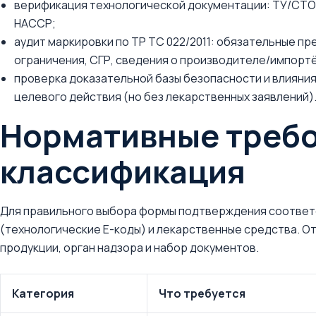
верификация технологической документации: ТУ/СТО,
НАССР;
аудит маркировки по ТР ТС 022/2011: обязательные п
ограничения, СГР, сведения о производителе/импорт
проверка доказательной базы безопасности и влияни
целевого действия (но без лекарственных заявлений)
Нормативные требо
классификация
Для правильного выбора формы подтверждения соответс
(технологические E-коды) и лекарственные средства. О
продукции, орган надзора и набор документов.
Категория
Что требуется