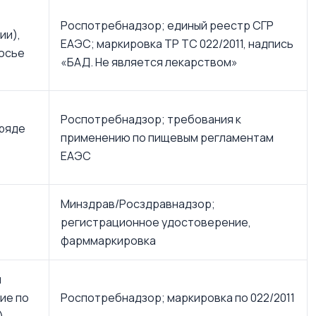
Роспотребнадзор; единый реестр СГР
ии),
ЕАЭС; маркировка ТР ТС 022/2011, надпись
осье
«БАД. Не является лекарством»
Роспотребнадзор; требования к
 ряде
применению по пищевым регламентам
ЕАЭС
Минздрав/Росздравнадзор;
регистрационное удостоверение,
фарммаркировка
и
ие по
Роспотребнадзор; маркировка по 022/2011