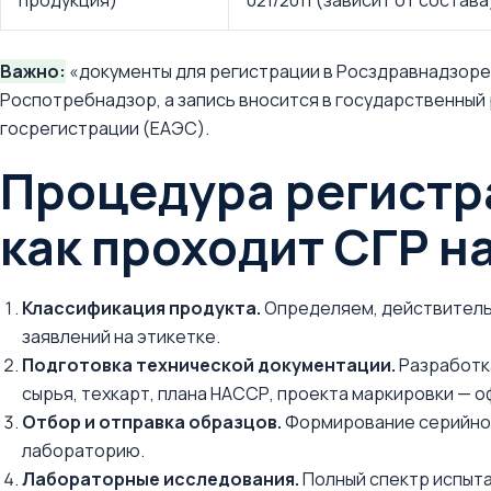
продукция)
021/2011 (зависит от состава
Важно:
«документы для регистрации в Росздравнадзоре
Роспотребнадзор, а запись вносится в государственный
госрегистрации (ЕАЭС).
Процедура регистр
как проходит СГР н
Классификация продукта.
Определяем, действительн
заявлений на этикетке.
Подготовка технической документации.
Разработк
сырья, техкарт, плана НАССР, проекта маркировки — 
Отбор и отправка образцов.
Формирование серийной
лабораторию.
Лабораторные исследования.
Полный спектр испыта