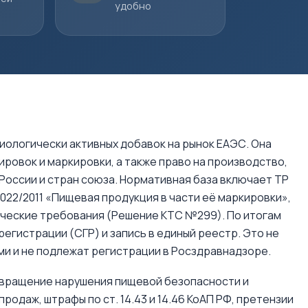
удобно
ологически активных добавок на рынок ЕАЭС. Она
ровок и маркировки, а также право на производство,
России и стран союза. Нормативная база включает ТР
022/2011 «Пищевая продукция в части её маркировки»,
ические требования (Решение КТС №299). По итогам
егистрации (СГР) и запись в единый реестр. Это не
и и не подлежат регистрации в Росздравнадзоре.
твращение нарушения пищевой безопасности и
родаж, штрафы по ст. 14.43 и 14.46 КоАП РФ, претензии