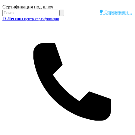
Бейдж
Сертификация под ключ
Поиск
Определение...
Поиск
D
Легион
центр сертификации