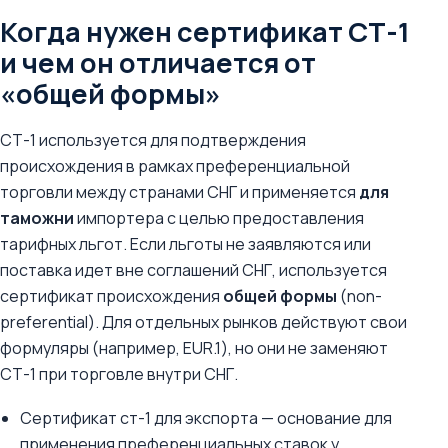
Когда нужен сертификат СТ-1
и чем он отличается от
«общей формы»
СТ-1 используется для подтверждения
происхождения в рамках преференциальной
торговли между странами СНГ и применяется
для
таможни
импортера с целью предоставления
тарифных льгот. Если льготы не заявляются или
поставка идет вне соглашений СНГ, используется
сертификат происхождения
общей формы
(non-
preferential). Для отдельных рынков действуют свои
формуляры (например, EUR.1), но они не заменяют
СТ-1 при торговле внутри СНГ.
Сертификат ст-1 для экспорта — основание для
применения преференциальных ставок у