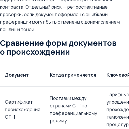
контракта. Отдельный риск — ретроспективные
проверки: если документ оформлен с ошибками,
преференции могут быть отменены с доначислением
пошлин и пеней.
Сравнение форм документов
о происхождении
Документ
Когда применяется
Ключево
Тарифные
Поставки между
Сертификат
упрощен
странами СНГ по
происхождения
прохожде
преференциальному
СТ-1
таможенн
режиму
процедур