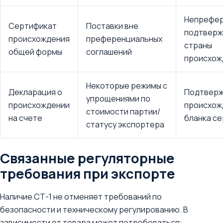
Непрефер
Сертификат
Поставки вне
подтверж
происхождения
преференциальных
страны
общей формы
соглашений
происхож
Некоторые режимы с
Декларация о
Подтвер
упрощениями по
происхождении
происхож
стоимости партии/
на счете
бланка с
статусу экспортера
Связанные регуляторные
требования при экспорте
Наличие СТ-1 не отменяет требований по
безопасности и техническому регулированию. В
зависимости от товара может потребоваться: