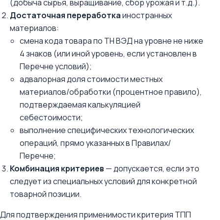
(добыча сырья, выращивание, сбор урожая и т.д.).
Достаточная переработка
иностранных
материалов:
смена кода товара по ТН ВЭД на уровне не ниже
4 знаков (или иной уровень, если установлен в
Перечне условий);
адвалорная доля стоимости местных
материалов/обработки (процентное правило),
подтверждаемая калькуляцией
себестоимости;
выполнение специфических технологических
операций, прямо указанных в Правилах/
Перечне;
Комбинация критериев
— допускается, если это
следует из специальных условий для конкретной
товарной позиции.
Для подтверждения применимости критерия ТПП